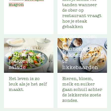
mayon
tanden wanneer
de ober op
restaurant vraagt
hoe je steak
gebakken
Zoete zondes:
zelf
Frisse slaatjes:
pannenkoeken
4 tips voor de
bakken om van
lekkerste
te
salade
likkebaarden
Het leven is zo
Eieren, bloem,
leuk als je het zelf
melk en suiker
maakt.
gaan schuil achter
de lekkerste zoete
zondes.