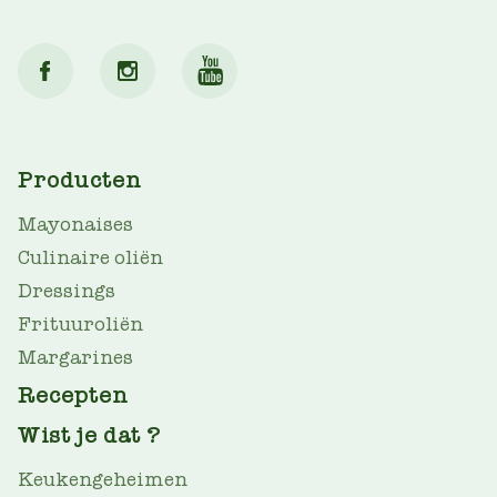
MAIN
Producten
NAV
Mayonaises
Culinaire oliën
Dressings
Frituuroliën
Margarines
Recepten
Wist je dat ?
Keukengeheimen