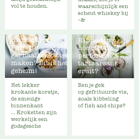
vol te houden.
waarschijnlijk een
scheut whiskey bij
–&
Krokantjes:
Hippe dips:
Perfecte
hoe ziet de
garnaalkroketten
perfecte
maken? Dit is het
tartaarsaus
geheim!
eruit?
Het lekker
Ben je gek
krokante korstje,
op gefrituurde vis,
de smeuïge
zoals kibbeling
binnenkant
of fish and chips?
… Kroketten zijn
werkelijk een
godsgesche