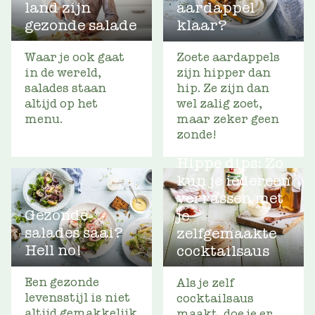
land zijn
aardappel
gezonde salade
klaar?
Waar je ook gaat
Zoete aardappels
in de wereld,
zijn hipper dan
salades staan
hip. Ze zijn dan
altijd op het
wel zalig zoet,
menu.
maar zeker geen
zonde!
Hippe dips: Zo
kun je iedereen
verrassen met
Gezonde
je
salades saai?
zelfgemaakte
Hell no!
cocktailsaus
Een gezonde
Als je zelf
levensstijl is niet
cocktailsaus
altijd gemakkelijk
maakt, doe je er