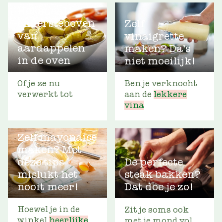
Helemaal
ondersteboven
Zelf
van
vinaigrette
aardappelen
maken? Da’s
in de oven
niet moeilijk!
Of je ze nu
Ben je verknocht
verwerkt tot
aan de
lekkere
vina
Zelf mayonaise
maken? Met
deze tips
De perfecte
mislukt het
steak bakken?
nooit meer!
Dat doe je zo!
Hoewel je in de
Zit je soms ook
winkel
heerlijke
met je mond vol