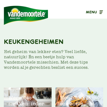
MENU
Inhoudstype
KEUKENGEHEIMEN
Filter op
Het geheim van lekker eten? Veel liefde,
natuurlijk! Én een beetje hulp van
Vandemoortele misschien. Met deze tips
worden al je gerechten beslist een succes.
Wereldse
Hoe maak je
smaken: ieder
een zoete