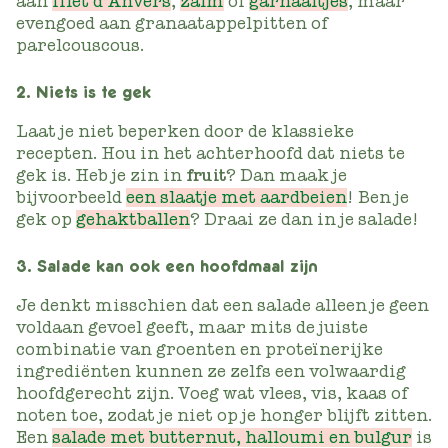
aan
filet d’Anvers
,
zalm
of
garnaaltjes
, maar
evengoed aan granaatappelpitten of
parelcouscous.
2. Niets is te gek
Laat je niet beperken door de klassieke
recepten. Hou in het achterhoofd dat niets te
gek is. Heb je zin in
fruit
? Dan maak je
bijvoorbeeld
een slaatje met aardbeien
! Ben je
gek op
gehaktballen
? Draai ze dan in je salade!
3. Salade kan ook een hoofdmaal zijn
Je denkt misschien dat een salade alleen je geen
voldaan gevoel geeft, maar mits de juiste
combinatie van groenten en proteïnerijke
ingrediënten kunnen ze zelfs een volwaardig
hoofdgerecht zijn. Voeg wat vlees, vis, kaas of
noten toe, zodat je niet op je honger blijft zitten.
Een
salade met butternut, halloumi en bulgur
is