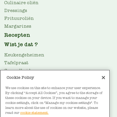
Culinaire oliën
Dressings
Frituuroliën
Margarines
Recepten
Wist je dat ?
Keukengeheimen
Tafelpraat
Gezondheid
Cookie Policy
Oliegids
Duurzaamheid
We use cookies on this site to enhance your user experience.
By clicking “Accept All Cookies”, you agree to the storage of
FOOTER
Over Vandemoortele
these cookies on your device. If you want to manage your
cookie settings, click on "Manage my cookies settings". To
Contact
learn more about the use of cookies on our website, please
read our
cookie statement.