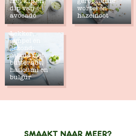
met kip en
geroosterde
dip van
wortel en
avocado
hazelnoot
Lekker,
simpel én
gezond:
salade met
butternut,
halloumi en
bulgur
SMAAKT NAAR MEER?