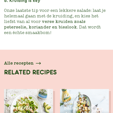
6. Kruiding is key
Onze laatste tip voor een lekkere salade: laat je
helemaal gaan met de kruiding, en kies het
liefst van al voor
verse kruiden zoals
peterselie, koriander en bieslook
. Dat wordt
een échte smaakbom!
Alle recepten
RELATED RECIPES
Heerlijk
Gezond
gezond:
genieten:
courgetti
salade met