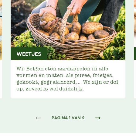
WEETJES
Wij Belgen eten aardappelen in alle
vormen en maten: als puree, frietjes,
gekookt, gegratineerd, ... We zijn er dol
op, zoveel is wel duidelijk.
PAGINA 1 VAN 2
NEXT
PAGE