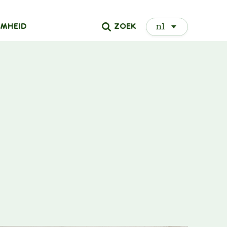
Select
ZOEK
MHEID
your
language