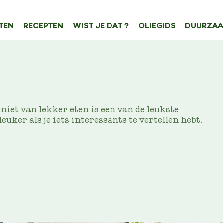
TEN
RECEPTEN
WIST JE DAT ?
OLIEGIDS
DUURZAA
ATION
nhoudstype
Filter op
eniet van lekker eten is een van de leukste
euker als je iets interessants te vertellen hebt.