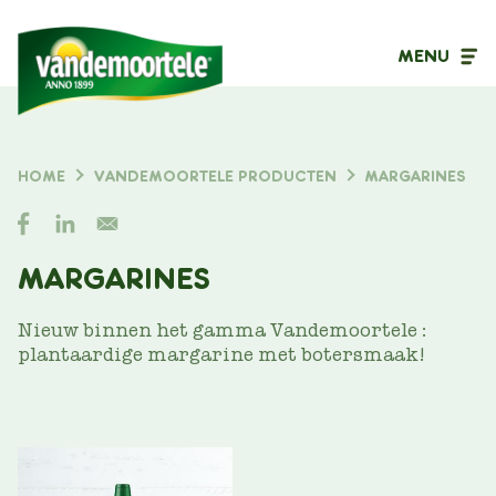
MENU
Inhoudstype
HOME
VANDEMOORTELE PRODUCTEN
MARGARINES
KRUIMELPAD
Filter op
MARGARINES
Nieuw binnen het gamma Vandemoortele :
plantaardige margarine met botersmaak!