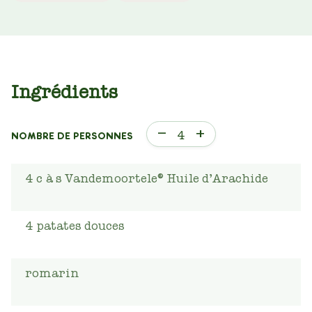
Ingrédients
–
+
4
NOMBRE DE PERSONNES
4
c
à s Vandemoortele® Huile d’Arachide
4
patates douces
romarin