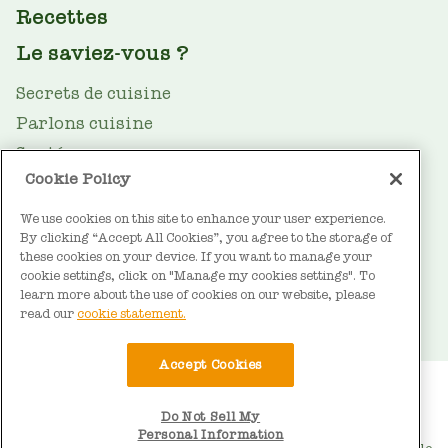
Recettes
Le saviez-vous ?
Secrets de cuisine
Parlons cuisine
Santé
Cookie Policy
Le guide des huiles
We use cookies on this site to enhance your user experience.
Durabilité
By clicking “Accept All Cookies”, you agree to the storage of
FOOTER
À propos de Vandemoortele
these cookies on your device. If you want to manage your
cookie settings, click on "Manage my cookies settings". To
Contact
learn more about the use of cookies on our website, please
read our
cookie statement.
Accept Cookies
BOTTOM
Conditions d'utilisation
Déclaration sur les cookies
Do Not Sell My
Déclaration de confidentialité
MENU
Personal Information