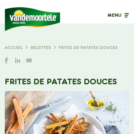
MENU
Type de contenu
ACCUEIL
RECETTES
FRITES DE PATATES DOUCES
FIL
Filtrer sur
D'ARIANE
FRITES DE PATATES DOUCES