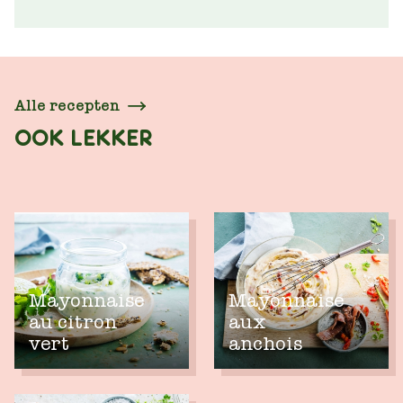
Alle recepten
OOK LEKKER
Mayonnaise
Mayonnaise
au citron
aux
vert
anchois