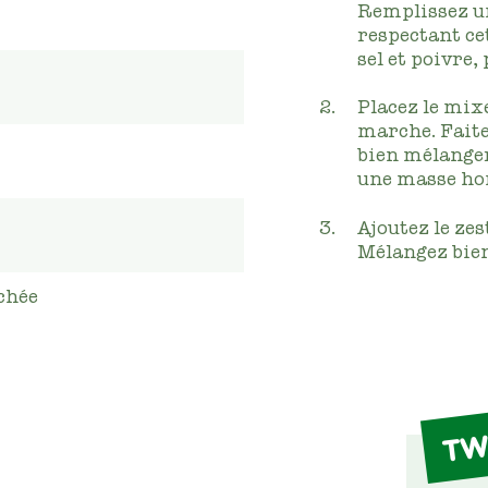
Remplissez un
respectant cet
sel et poivre, 
Placez le mixe
marche. Fait
bien mélanger
une masse ho
Ajoutez le zes
Mélangez bien
chée
TW