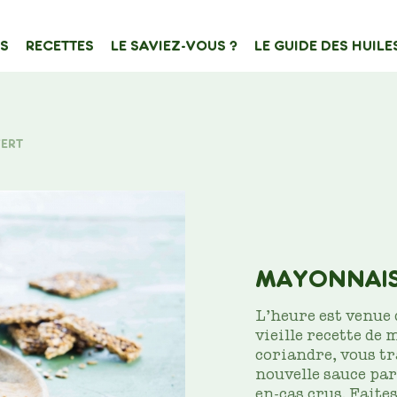
S
RECETTES
LE SAVIEZ-VOUS ?
LE GUIDE DES HUILE
ATION
e de contenu
VERT
Filtrer sur
MAYONNAIS
L’heure est venue 
vieille recette de
coriandre, vous t
nouvelle sauce par
en-cas crus. Faite