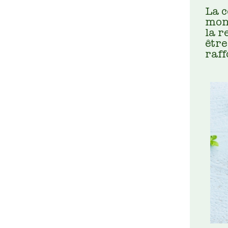
La c
mond
la r
être
raff