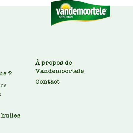
FOOTER
À propos de
Vandemoortele
us ?
Contact
ine
e
 huiles