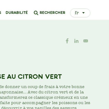
Select
RECHERCHER
S
DURABILITÉ
your
language
E AU CITRON VERT
de donner un coup de frais à votre bonne
 mayonnaise… Avec du citron vert et de la
ransformerez ce classique crémeux en une
faite pour accompagner les poissons ou les
s découvrir à vos papilles des saveurs