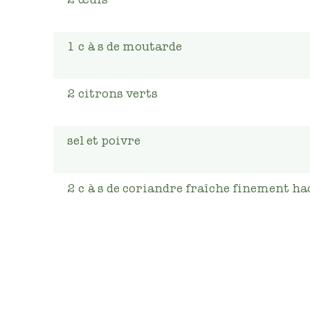
1
c
à s de moutarde
2
citrons verts
sel et poivre
2
c
à s de coriandre fraîche finement ha