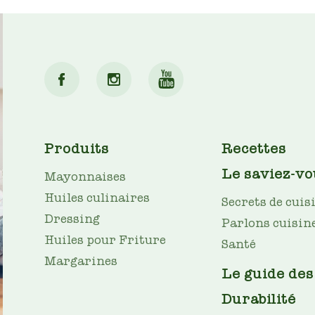
MAIN
Produits
Recettes
NAV
Le saviez-vo
Mayonnaises
Huiles culinaires
Secrets de cuis
Dressing
Parlons cuisin
Huiles pour Friture
Santé
Margarines
Le guide des
Durabilité