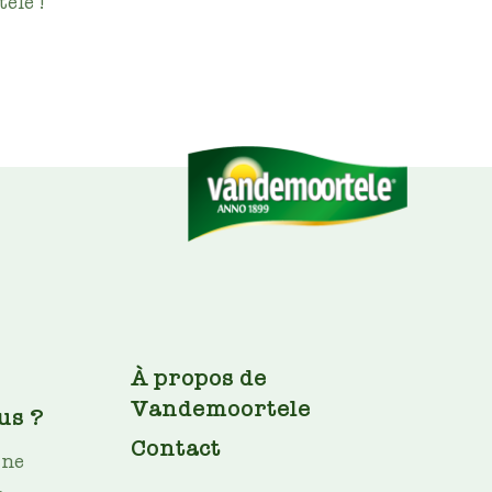
ele !
FOOTER
À propos de
Vandemoortele
us ?
Contact
ine