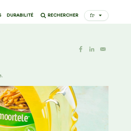
Select
RECHERCHER
S
DURABILITÉ
your
language
e.