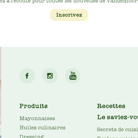
ez à l'écoute pour toutes les nouvelles de Vandemoort
Inscrivez
MAIN
Produits
Recettes
NAV
Le saviez-vo
Mayonnaises
Huiles culinaires
Secrets de cuis
Dressing