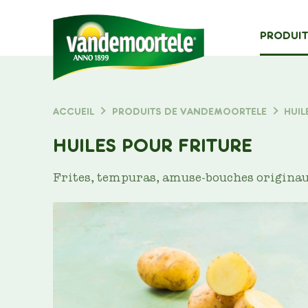
MAIN
PRODUIT
NAVIG
Typ
ACCUEIL
PRODUITS DE VANDEMOORTELE
HUIL
FIL
D'ARIANE
HUILES POUR FRITURE
Frites, tempuras, amuse-bouches originaux