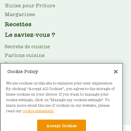
Huiles pour Friture
Margarines
Recettes
Le saviez-vous ?
Secrets de cuisine
Parlons cuisine
Santé
Cookie Policy
Le guide des huiles
Durabilité
We use cookies on this site to enhance your user experience.
By clicking “Accept All Cookies”, you agree to the storage of
FOOTER
À propos de Vandemoortele
these cookies on your device. If you want to manage your
cookie settings, click on "Manage my cookies settings". To
Contact
learn more about the use of cookies on our website, please
read our
cookie statement.
Accept Cookies