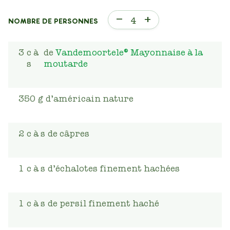
–
+
4
NOMBRE DE PERSONNES
3
c à
de
Vandemoortele® Mayonnaise à la
s
moutarde
350
g
d’américain nature
2
c à s
de câpres
1
c à s
d’échalotes finement hachées
1
c à s
de persil finement haché