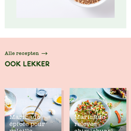
Alle recepten
OOK LEKKER
Marinade
Marinade
épicée pour
relevée
volaille
chimichurri