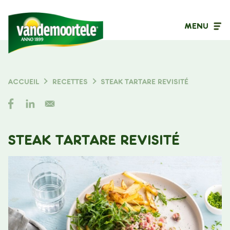
MENU
Type de contenu
ACCUEIL
RECETTES
STEAK TARTARE REVISITÉ
FIL
Filtrer sur
D'ARIANE
STEAK TARTARE REVISITÉ