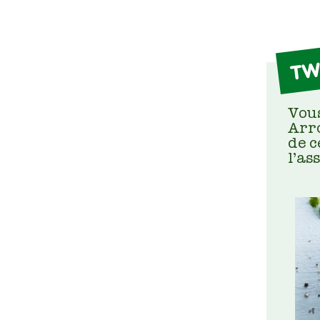
TW
Vous
Arro
de 
l’as