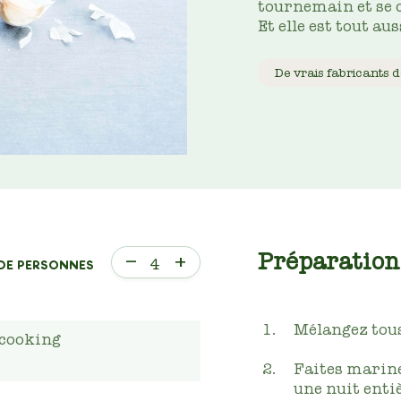
tournemain et se c
Et elle est tout au
De vrais fabricants d
Préparation
–
+
4
DE PERSONNES
Mélangez tous
icooking
Faites marine
une nuit entiè