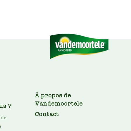
FOOTER
À propos de
Vandemoortele
us ?
Contact
ine
e