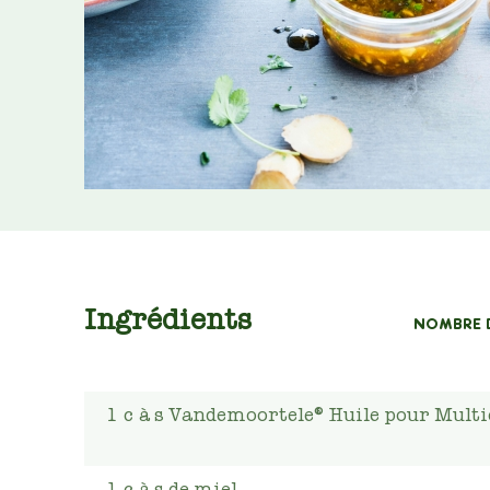
Ingrédients
NOMBRE 
1
c
à s Vandemoortele® Huile pour Mult
1
c
à s de miel