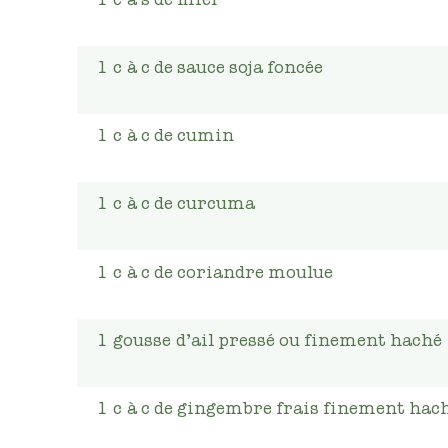
1
c
à c de sauce soja foncée
1
c
à c de cumin
1
c
à c de curcuma
1
c
à c de coriandre moulue
1
gousse
d’ail pressé ou finement haché
1
c
à c de gingembre frais finement hac