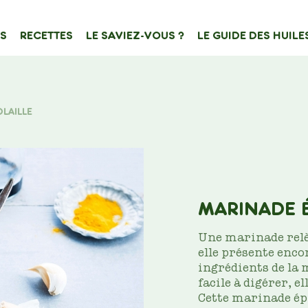
S
RECETTES
LE SAVIEZ-VOUS ?
LE GUIDE DES HUILE
ATION
e de contenu
LAILLE
Filtrer sur
MARINADE É
Une marinade relèv
elle présente enco
ingrédients de la 
facile à digérer, e
Cette marinade épi