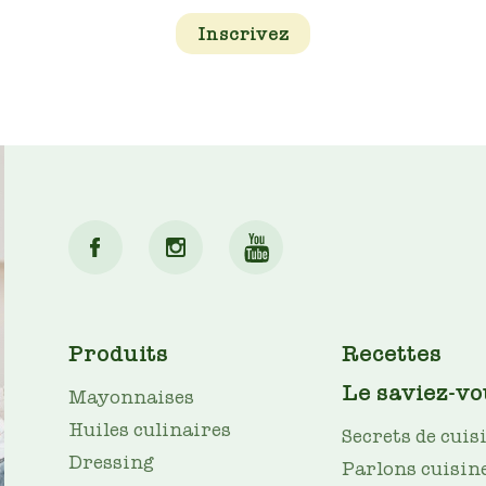
Inscrivez
MAIN
Produits
Recettes
NAV
Le saviez-vo
Mayonnaises
Huiles culinaires
Secrets de cuis
Dressing
Parlons cuisin