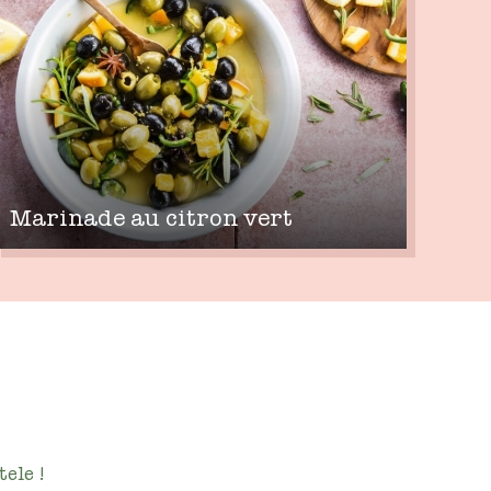
Marinade au citron vert
ele !