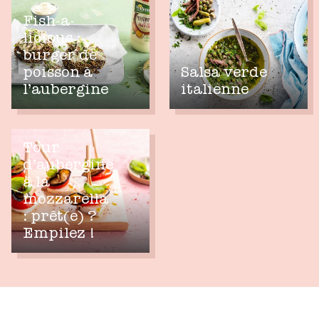
Fish-a-
licious :
burger de
poisson à
Salsa verde
l’aubergine
italienne
Tour
d’aubergine
à la
mozzarella
: prêt(e) ?
Empilez !