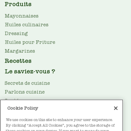
MAIN
Produits
NAV
Mayonnaises
Huiles culinaires
Dressing
Huiles pour Friture
Margarines
Recettes
Le saviez-vous ?
Secrets de cuisine
Parlons cuisine
Santé
Cookie Policy
Le guide des huiles
Durabilité
We use cookies on this site to enhance your user experience.
By clicking “Accept All Cookies”, you agree to the storage of
these cookies on your device. If you want to manage your