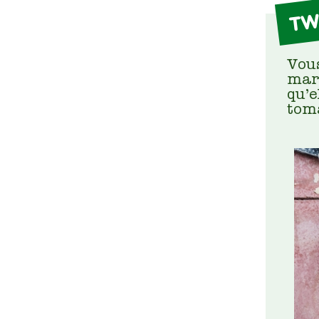
TW
Vous
mar
qu’e
toma