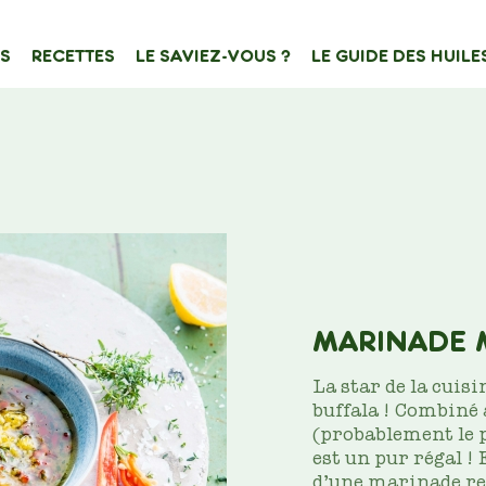
S
RECETTES
LE SAVIEZ-VOUS ?
LE GUIDE DES HUILE
ATION
e de contenu
Filtrer sur
MARINADE 
La star de la cuis
buffala ! Combiné 
(probablement le p
est un pur régal ! 
d’une marinade rel