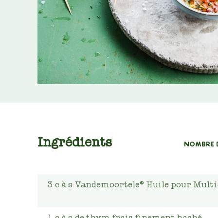
Ingrédients
NOMBRE 
3
c à s
Vandemoortele® Huile pour Multi
1
c à s
de thym frais finement haché