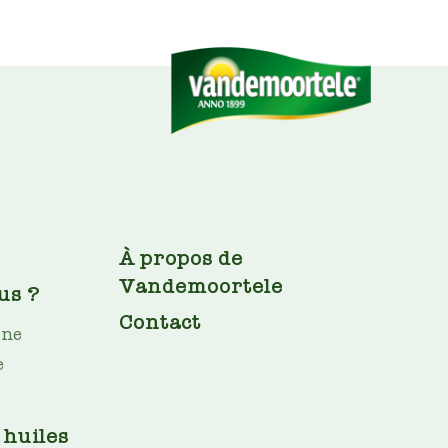
FOOTER
À propos de
Vandemoortele
us ?
Contact
ine
e
 huiles