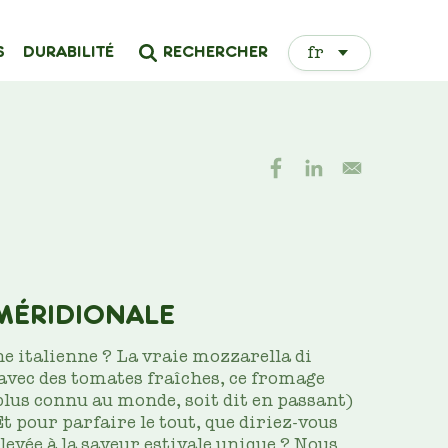
Select
RECHERCHER
S
DURABILITÉ
your
language
MÉRIDIONALE
ine italienne ? La vraie mozzarella di
avec des tomates fraîches, ce fromage
lus connu au monde, soit dit en passant)
Et pour parfaire le tout, que diriez-vous
evée à la saveur estivale unique ? Nous