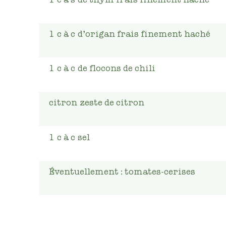
1
c à c
d’origan frais finement haché
1
c à c
de flocons de chili
citron
zeste de citron
1
c à c
sel
Éventuellement : tomates-cerises