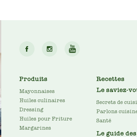
MAIN
Produits
Recettes
NAV
Le saviez-vo
Mayonnaises
Huiles culinaires
Secrets de cuis
Dressing
Parlons cuisin
Huiles pour Friture
Santé
Margarines
Le guide des