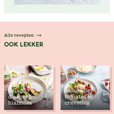
Alle recepten
OOK LEKKER
Salade
Salade de
d’asperges
tomates et
blanches
crevettes