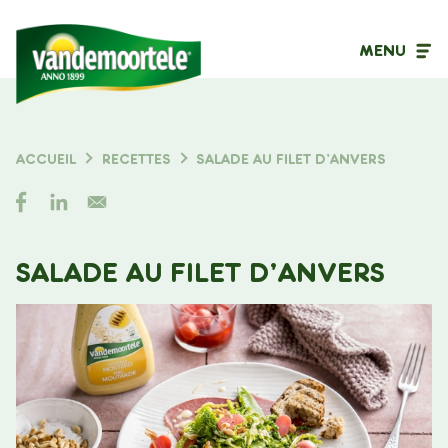
MENU
Type de contenu
ACCUEIL
RECETTES
SALADE AU FILET D’ANVERS
FIL
Filtrer sur
D'ARIANE
SALADE AU FILET D’ANVERS