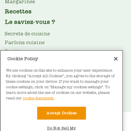
Margarines
Recettes
Le saviez-vous ?
Secrets de cuisine
Parlons cuisine
Santé
Cookie Policy
Le guide des huiles
Durabilité
We use cookies on this site to enhance your user experience.
By clicking “Accept All Cookies”, you agree to the storage of
FOOTER
À propos de Vandemoortele
these cookies on your device. If you want to manage your
cookie settings, click on "Manage my cookies settings". To
Contact
learn more about the use of cookies on our website, please
read our
cookie statement.
Accept Cookies
BOTTOM
Conditions d'utilisation
Déclaration sur les cookies
Do Not Sell My
Déclaration de confidentialité