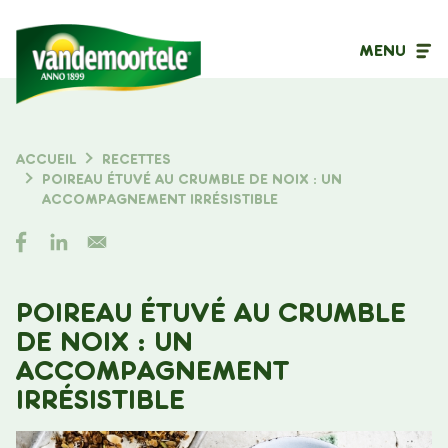
MENU
Type de contenu
ACCUEIL
RECETTES
FIL
POIREAU ÉTUVÉ AU CRUMBLE DE NOIX : UN
Filtrer sur
D'ARIANE
ACCOMPAGNEMENT IRRÉSISTIBLE
POIREAU ÉTUVÉ AU CRUMBLE
DE NOIX : UN
ACCOMPAGNEMENT
IRRÉSISTIBLE