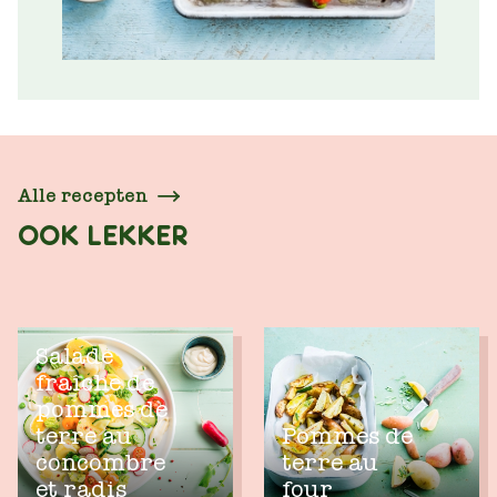
Alle recepten
OOK LEKKER
Salade
fraîche de
pommes de
terre au
Pommes de
concombre
terre au
et radis
four