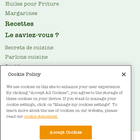
Huiles pour Friture
Margarines
Recettes
Le saviez-vous ?
Secrets de cuisine
Parlons cuisine
Santé
Cookie Policy
Le guide des huiles
We use cookies on this site to enhance your user experience.
Durabilité
By clicking “Accept All Cookies”, you agree to the storage of
FOOTER
À propos de Vandemoortele
these cookies on your device. If you want to manage your
cookie settings, click on "Manage my cookies settings". To
Contact
learn more about the use of cookies on our website, please
read our
cookie statement.
Accept Cookies