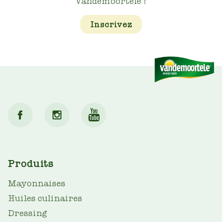
Vandemoortele !
Inscrivez
MAIN
Produits
NAV
Mayonnaises
Huiles culinaires
Dressing