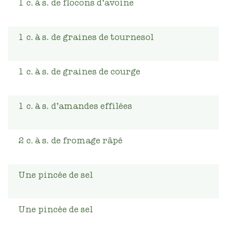
1
c. à s.
de flocons d’avoine
1
c. à s.
de graines de tournesol
1
c. à s.
de graines de courge
1
c. à s.
d’amandes effilées
2
c. à s.
de fromage râpé
Une pincée de sel
Une pincée de sel