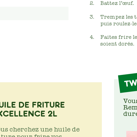
Battez l’œuf.
Trempez les t
puis roulez-le
Faites frire l
soient dorés.
TW
Vous
UILE DE FRITURE
Remp
XCELLENCE 2L
dur
us cherchez une huile de
iture pour frire vos