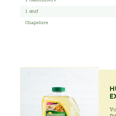
1
œuf
Chapelure
H
E
Vo
fr