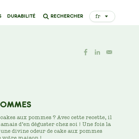
Select
RECHERCHER
S
DURABILITÉ
your
language
POMMES
 cakes aux pommes ? Avec cette recette, il
 jamais d’en déguster chez soi ! Une fois la
 une divine odeur de cake aux pommes
votre maison !