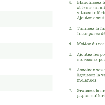
Blanchissez l
obtenir un mé
vitesse inféri
Ajoutez ensuit
Tamisez la fa
Incorporez d
Mettez du zest
Ajoutez les p
morceaux pour
Assaisonnez en
Égoussez la va
mélangez.
Graissez le mo
papier sulfuri