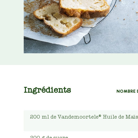
Ingrédients
NOMBRE 
200
ml
de Vandemoortele® Huile de Maï
200
g
de sucre