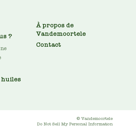
FOOTER
À propos de
Vandemoortele
us ?
Contact
ine
e
 huiles
© Vandemoortele
Do Not Sell My Personal Information