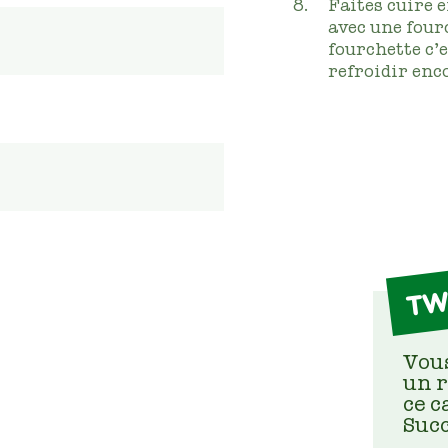
Faites cuire 
avec une fourc
fourchette c’e
refroidir enc
TW
Vou
un r
ce c
Succ