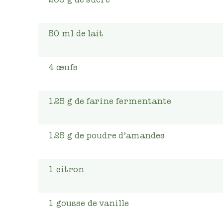
50
ml
de lait
4
œufs
125
g
de farine fermentante
125
g
de poudre d’amandes
1
citron
1
gousse
de vanille