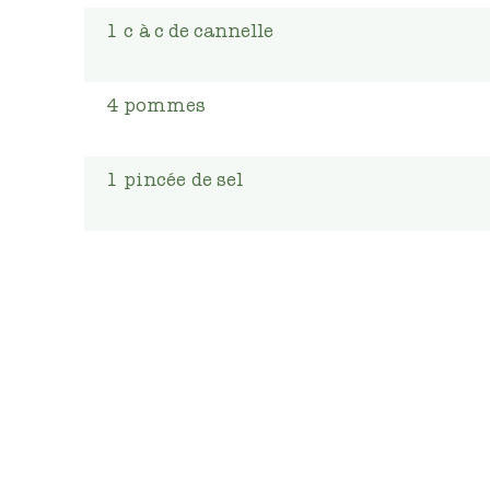
1
c
à c de cannelle
4
pommes
1
pincée
de sel