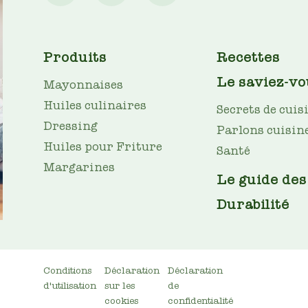
MAIN
Produits
Recettes
NAV
Le saviez-vo
Mayonnaises
Huiles culinaires
Secrets de cuis
Dressing
Parlons cuisin
Huiles pour Friture
Santé
Margarines
Le guide des
Durabilité
BOTTOM
Conditions
Déclaration
Déclaration
d'utilisation
sur les
de
MENU
cookies
confidentialité