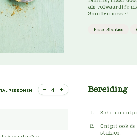
familie, maar doet
als volwaardige ma
Smullen maar!
Frisse Slaatjes
Bereiding
–
+
4
TAL PERSONEN
Schil en ontp
Ontpit ook de
stukjes.
ude bereidingen