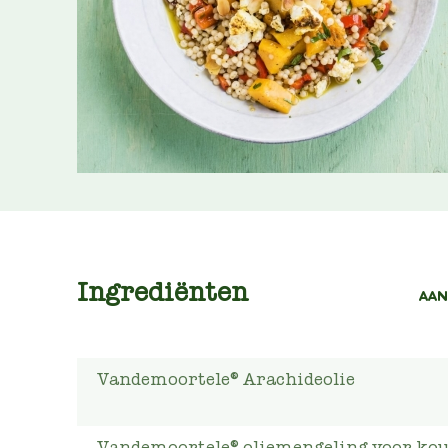
Ingrediënten
AAN
Vandemoortele® Arachideolie
Vandemoortele® oliemengeling voor ko