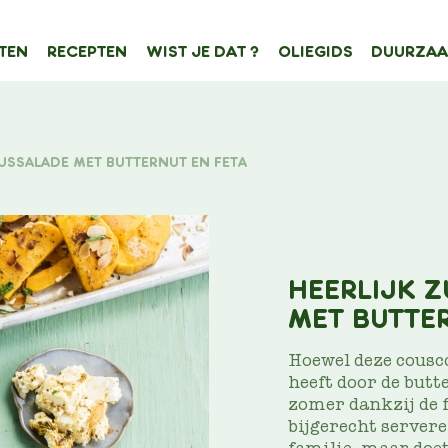
TEN
RECEPTEN
WIST JE DAT ?
OLIEGIDS
DUURZAA
ATION
nhoudstype
USSALADE MET BUTTERNUT EN FETA
Filter op
HEERLIJK 
MET BUTTE
Hoewel deze cousc
heeft door de butt
zomer dankzij de f
bijgerecht servere