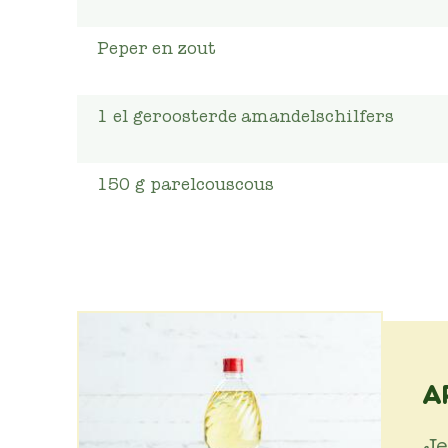
Peper en zout
1
el
geroosterde amandelschilfers
150
g
parelcouscous
A
Je