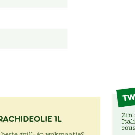
TW
Zin 
RACHIDEOLIE 1L
Ital
cous
 beste grill- én wokmaatje?