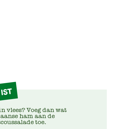
IST
in vlees? Voeg dan wat
iaanse ham aan de
coussalade toe.