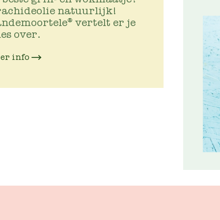
achideolie natuurlijk!
ndemoortele® vertelt er je
les over.
er info