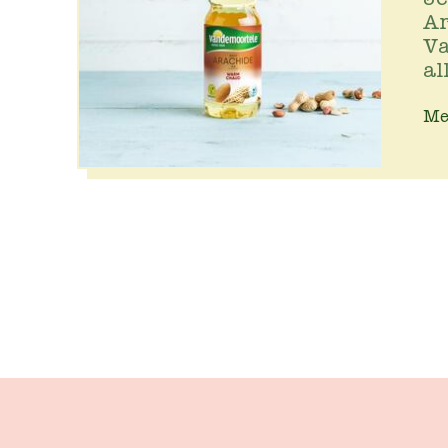
Ar
Va
al
Me