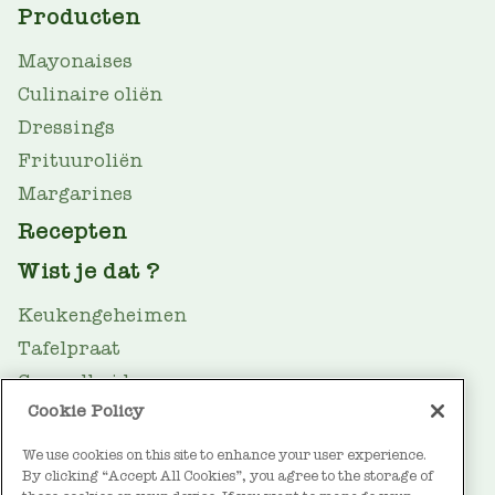
MAIN
Producten
NAV
Mayonaises
Culinaire oliën
Dressings
Frituuroliën
Margarines
Recepten
Wist je dat ?
Keukengeheimen
Tafelpraat
Gezondheid
Cookie Policy
Oliegids
Duurzaamheid
We use cookies on this site to enhance your user experience.
By clicking “Accept All Cookies”, you agree to the storage of