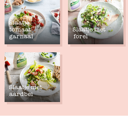
Slaatje
tomaat-
Slaatje met
garnaal
forel
Slaatje met
aardbei