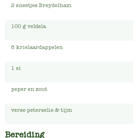
2
sneetjes Breydelham
100
g
veldsla
8
krielaardappelen
1
ei
peper en zout
verse peterselie & tijm
Bereiding