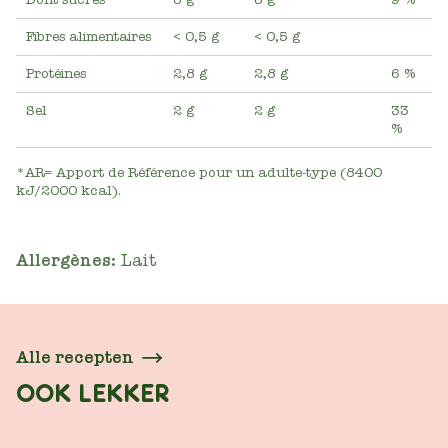
Fibres alimentaires
< 0,5 g
< 0,5 g
Protéines
2,8 g
2,8 g
6 %
Sel
2 g
2 g
33
%
*AR= Apport de Référence pour un adulte-type (8400
kJ/2000 kcal).
Allergènes:
Lait
Alle recepten
OOK LEKKER