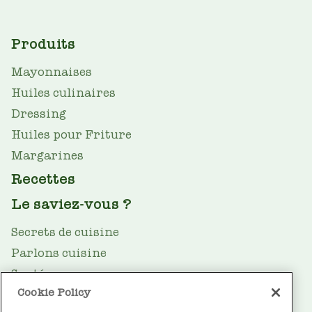
MAIN
Produits
NAV
Mayonnaises
Huiles culinaires
Dressing
Huiles pour Friture
Margarines
Recettes
Le saviez-vous ?
Secrets de cuisine
Parlons cuisine
Santé
Cookie Policy
Le guide des huiles