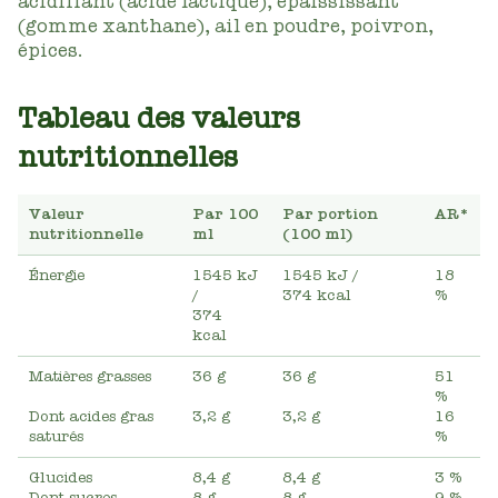
acidifiant (acide lactique), épaississant
(gomme xanthane), ail en poudre, poivron,
épices.
Tableau des valeurs
nutritionnelles
Valeur
Par 100
Par portion
AR*
nutritionnelle
ml
(100 ml)
Énergie
1545 kJ
1545 kJ
/
18
/
374 kcal
%
374
kcal
Matières grasses
36 g
36 g
51
%
Dont acides gras
3,2 g
3,2 g
16
saturés
%
Glucides
8,4 g
8,4 g
3 %
Dont sucres
8 g
8 g
9 %