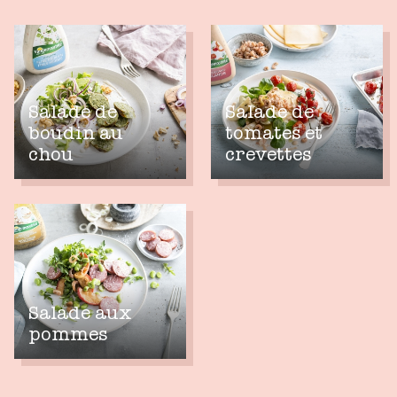
Salade de
Salade de
boudin au
tomates et
chou
crevettes
Salade aux
pommes