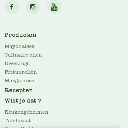
MAIN
Producten
NAV
Mayonaises
Culinaire oliën
Dressings
Frituuroliën
Margarines
Recepten
Wist je dat ?
Keukengeheimen
Tafelpraat