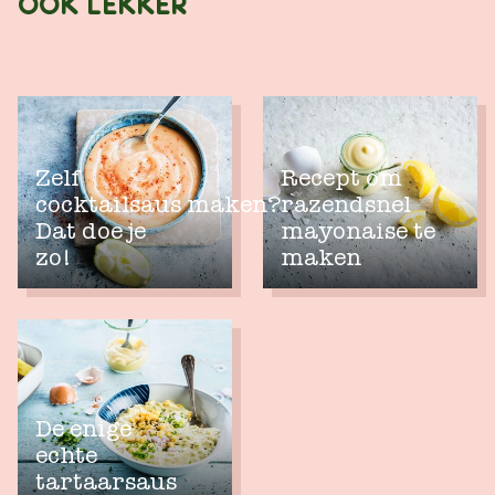
OOK LEKKER
Zelf
Recept om
cocktailsaus maken?
razendsnel
Dat doe je
mayonaise te
zo!
maken
De enige
echte
tartaarsaus