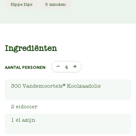
Hippe Dips
5 minuten
Ingrediënten
–
+
4
AANTAL PERSONEN
300
Vandemoortele® Koolzaadolie
2
eidooier
1
el
azijn