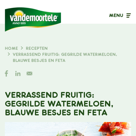
MENU
Inhoudstype
HOME
RECEPTEN
KRUIMELPAD
VERRASSEND FRUITIG: GEGRILDE WATERMELOEN,
Filter op
BLAUWE BESJES EN FETA
VERRASSEND FRUITIG:
GEGRILDE WATERMELOEN,
BLAUWE BESJES EN FETA