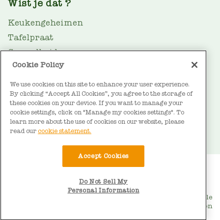
Wist je dat ?
Keukengeheimen
Tafelpraat
Gezondheid
Cookie Policy
Oliegids
We use cookies on this site to enhance your user experience.
Duurzaamheid
By clicking “Accept All Cookies”, you agree to the storage of
FOOTER
Over Vandemoortele
these cookies on your device. If you want to manage your
cookie settings, click on "Manage my cookies settings". To
Contact
learn more about the use of cookies on our website, please
read our
cookie statement.
Accept Cookies
BOTTOM
Gebruiksvoorwaarden
Cookieverklaring
Do Not Sell My
Privacyverklaring
MENU
Personal Information
© Vandemoortele
Do Not Sell My Personal Information