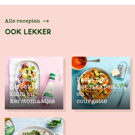
Alle recepten
OOK LEKKER
Salade van
avocado,
Pasta met
gerookte
paprikapesto
zalm en
en
kerstomaatjes
courgette