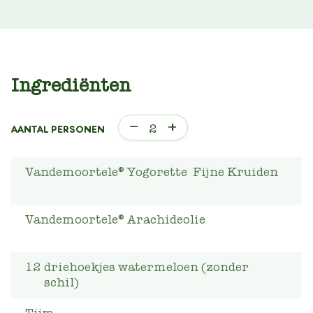
Ingrediënten
–
+
2
AANTAL PERSONEN
Vandemoortele® Yogorette Fijne Kruiden
Vandemoortele® Arachideolie
12
driehoekjes watermeloen (zonder
schil)