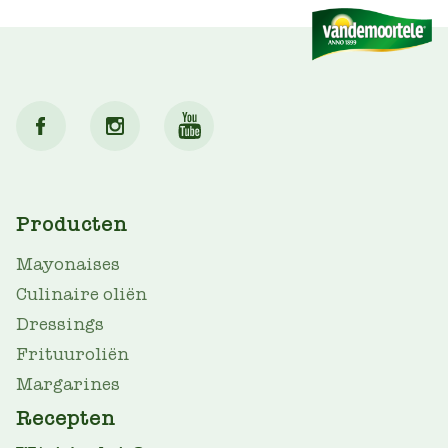
MAIN
Producten
NAV
Mayonaises
Culinaire oliën
Dressings
Frituuroliën
Margarines
Recepten