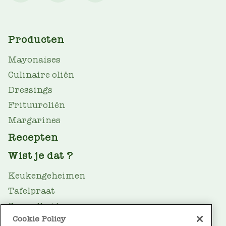
MAIN
Producten
NAV
Mayonaises
Culinaire oliën
Dressings
Frituuroliën
Margarines
Recepten
Wist je dat ?
Keukengeheimen
Tafelpraat
Gezondheid
Cookie Policy
Oliegids