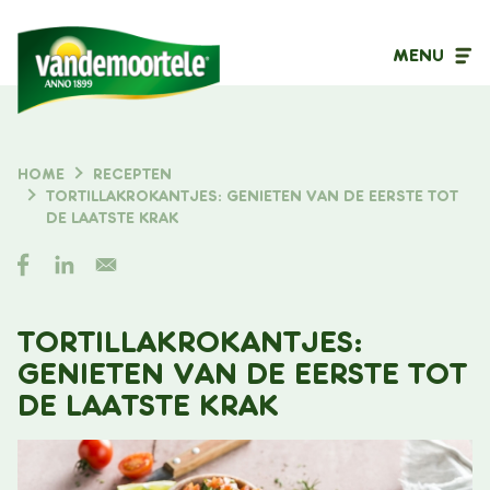
MENU
Inhoudstype
HOME
RECEPTEN
KRUIMELPAD
TORTILLAKROKANTJES: GENIETEN VAN DE EERSTE TOT
Filter op
DE LAATSTE KRAK
TORTILLAKROKANTJES:
GENIETEN VAN DE EERSTE TOT
DE LAATSTE KRAK