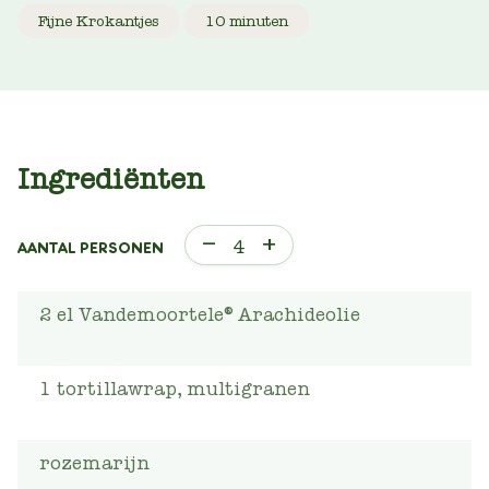
Fijne Krokantjes
10 minuten
Ingrediënten
–
+
4
AANTAL PERSONEN
2
el
Vandemoortele® Arachideolie
1
tortillawrap, multigranen
rozemarijn