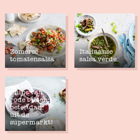
Zomerse
Italiaanse
tomatensalsa
salsa verde
Chips van
rode bieten:
beter dan
uit de
supermarkt!