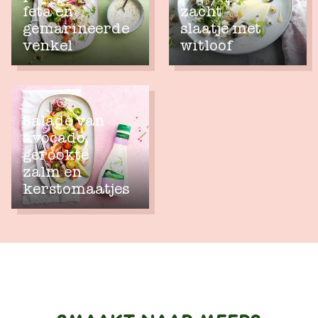
feta en
zacht
gemarineerde
slaatje met
venkel
witloof
Salade van
avocado,
gerookte
zalm en
kerstomaatjes