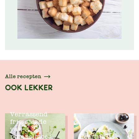
Alle recepten
OOK LEKKER
Verrassend
fris: salade
van
pompelmoes,
Heerlijk