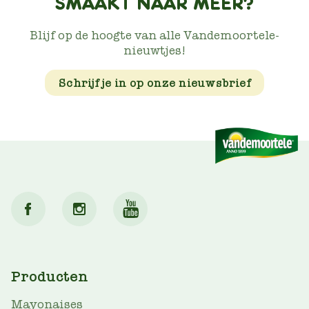
SMAAKT NAAR MEER?
Blijf op de hoogte van alle Vandemoortele-
nieuwtjes!
Schrijf je in op onze nieuwsbrief
MAIN
Producten
NAV
Mayonaises