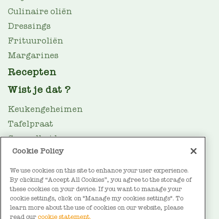
Culinaire oliën
Dressings
Frituuroliën
Margarines
Recepten
Wist je dat ?
Keukengeheimen
Tafelpraat
Gezondheid
Cookie Policy
Oliegids
We use cookies on this site to enhance your user experience.
Duurzaamheid
By clicking “Accept All Cookies”, you agree to the storage of
FOOTER
Over Vandemoortele
these cookies on your device. If you want to manage your
cookie settings, click on "Manage my cookies settings". To
Contact
learn more about the use of cookies on our website, please
read our
cookie statement.