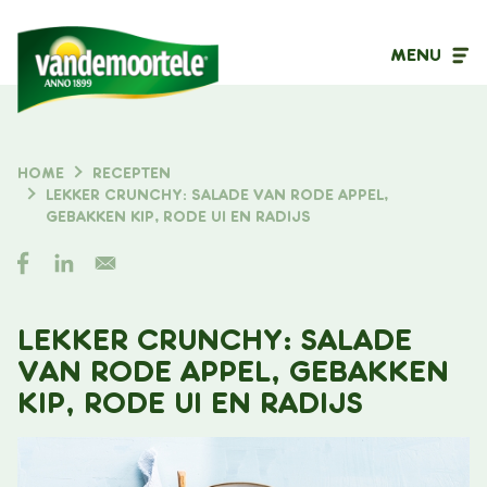
MENU
Inhoudstype
HOME
RECEPTEN
KRUIMELPAD
LEKKER CRUNCHY: SALADE VAN RODE APPEL,
Filter op
GEBAKKEN KIP, RODE UI EN RADIJS
LEKKER CRUNCHY: SALADE
VAN RODE APPEL, GEBAKKEN
KIP, RODE UI EN RADIJS