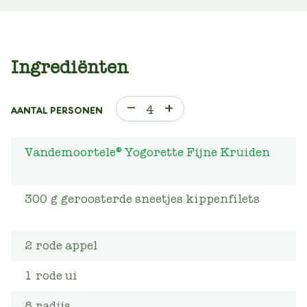
Ingrediënten
–
+
4
AANTAL PERSONEN
Vandemoortele® Yogorette Fijne Kruiden
300
g
geroosterde sneetjes kippenfilets
2
rode appel
1
rode ui
8
radijs