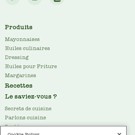
MAIN
Produits
NAV
Mayonnaises
Huiles culinaires
Dressing
Huiles pour Friture
Margarines
Recettes
Le saviez-vous ?
Secrets de cuisine
Parlons cuisine
Santé
Cookie Policy