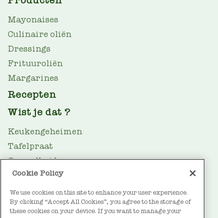
MAIN
NAV
Mayonaises
Culinaire oliën
Dressings
Frituuroliën
Margarines
Recepten
Wist je dat ?
Keukengeheimen
Tafelpraat
Gezondheid
Cookie Policy
Oliegids
Duurzaamheid
We use cookies on this site to enhance your user experience.
By clicking “Accept All Cookies”, you agree to the storage of
FOOTER
Over Vandemoortele
these cookies on your device. If you want to manage your