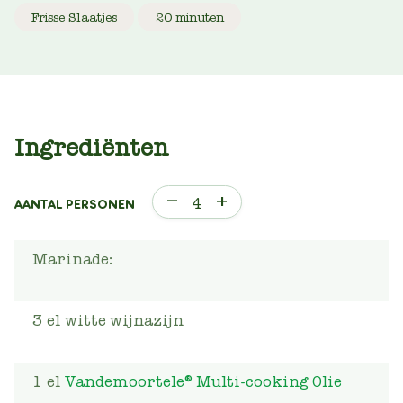
Frisse Slaatjes
20 minuten
Ingrediënten
–
+
4
AANTAL PERSONEN
Marinade:
3
el
witte wijnazijn
1
el
Vandemoortele® Multi-cooking Olie