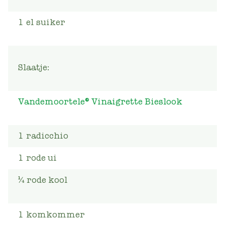
1
el
suiker
Slaatje:
Vandemoortele® Vinaigrette Bieslook
1
radicchio
1
rode ui
¼ rode kool
1
komkommer