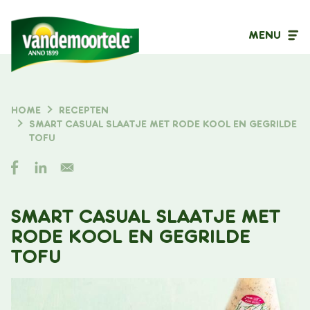
MENU
Inhoudstype
HOME
RECEPTEN
KRUIMELPAD
SMART CASUAL SLAATJE MET RODE KOOL EN GEGRILDE
Filter op
TOFU
SMART CASUAL SLAATJE MET
RODE KOOL EN GEGRILDE
TOFU