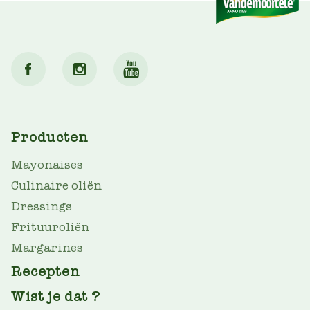
MAIN
Producten
NAV
Mayonaises
Culinaire oliën
Dressings
Frituuroliën
Margarines
Recepten
Wist je dat ?