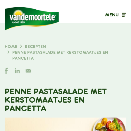
MENU
Inhoudstype
HOME
RECEPTEN
KRUIMELPAD
PENNE PASTASALADE MET KERSTOMAATJES EN
Filter op
PANCETTA
PENNE PASTASALADE MET
KERSTOMAATJES EN
PANCETTA