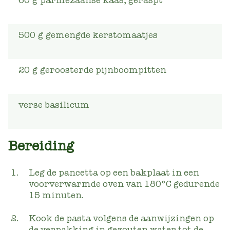
60
g
parmezaanse kaas, geraspt
500
g
gemengde kerstomaatjes
20
g
geroosterde pijnboompitten
verse basilicum
Bereiding
Leg de pancetta op een bakplaat in een
voorverwarmde oven van 180°C gedurende
15 minuten.
Kook de pasta volgens de aanwijzingen op
de verpakking in gezouten water tot de