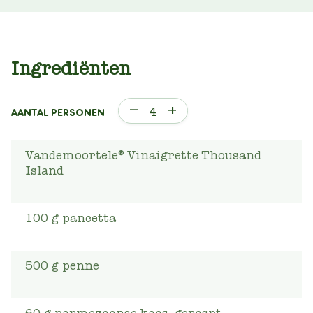
Ingrediënten
–
+
4
AANTAL PERSONEN
Vandemoortele® Vinaigrette Thousand
Island
100
g
pancetta
500
g
penne