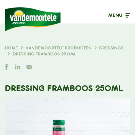
MENU
Inhoudstype
HOME
VANDEMOORTELE PRODUCTEN
DRESSINGS
KRUIMELPAD
DRESSING FRAMBOOS 250ML
Filter op
DRESSING FRAMBOOS 250ML