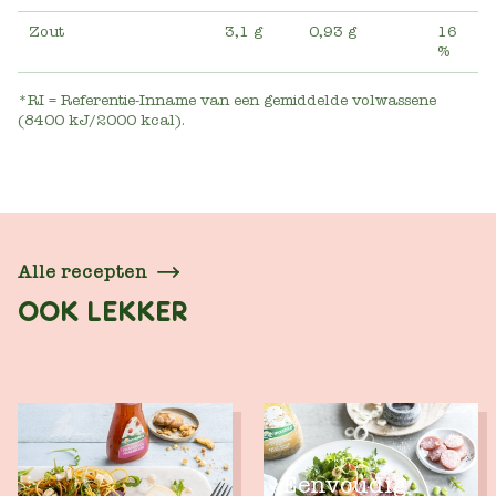
Zout
3,1 g
0,93 g
16
%
*RI = Referentie-Inname van een gemiddelde volwassene
(8400 kJ/2000 kcal).
Alle recepten
OOK LEKKER
Eenvoudig