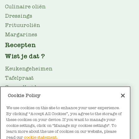
Culinaire oliën
Dressings
Frituuroliën
Margarines
Recepten
Wist je dat ?
Keukengeheimen
Tafelpraat
Gezondheid
Cookie Policy
Oliegids
Duurzaamheid
We use cookies on this site to enhance your user experience.
By clicking “Accept All Cookies”, you agree to the storage of
FOOTER
Over Vandemoortele
these cookies on your device. If you want to manage your
cookie settings, click on "Manage my cookies settings". To
Contact
learn more about the use of cookies on our website, please
read our
cookie statement.