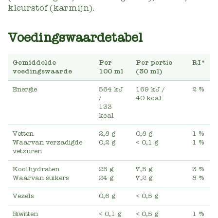
kleurstof (karmijn).
Voedingswaardetabel
Gemiddelde
Per
Per portie
RI*
voedingswaarde
100 ml
(30 ml)
Energie
564 kJ
169 kJ
/
2 %
/
40 kcal
133
kcal
Vetten
2,8 g
0,8 g
1 %
Waarvan verzadigde
0,2 g
< 0,1 g
1 %
vetzuren
Koolhydraten
25 g
7,5 g
3 %
Waarvan suikers
24 g
7,2 g
8 %
Vezels
0,6 g
< 0,5 g
Eiwitten
< 0,1 g
< 0,5 g
1 %