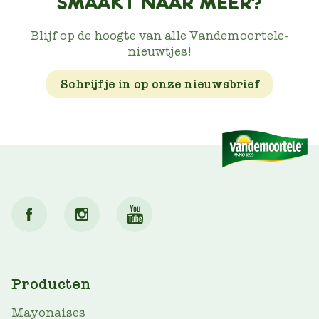
SMAAKT NAAR MEER?
Blijf op de hoogte van alle Vandemoortele-
nieuwtjes!
Schrijf je in op onze nieuwsbrief
MAIN
Producten
NAV
Mayonaises