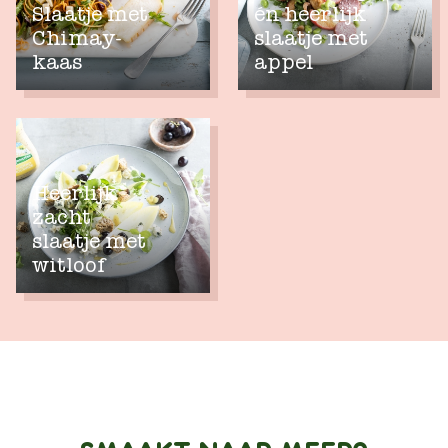
Slaatje met
én heerlijk
Chimay-
slaatje met
kaas
appel
Heerlijk
zacht
slaatje met
witloof