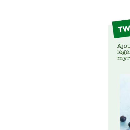
TW
Ajou
légè
myrt