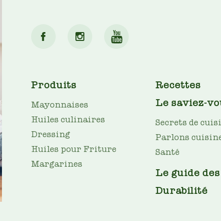
MAIN
Produits
Recettes
NAV
Le saviez-vo
Mayonnaises
Huiles culinaires
Secrets de cuis
Dressing
Parlons cuisin
Huiles pour Friture
Santé
Margarines
Le guide des
Durabilité