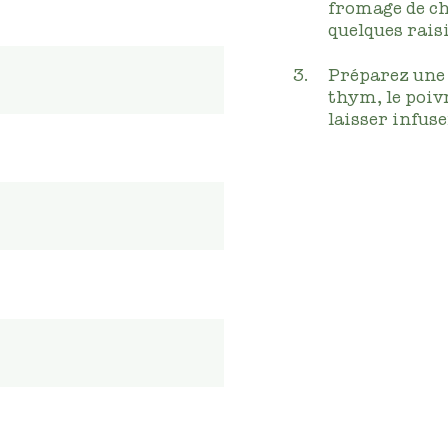
fromage de ch
quelques rais
Préparez une v
thym, le poivr
laisser infuse