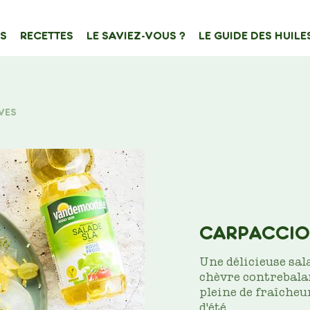
S
RECETTES
LE SAVIEZ-VOUS ?
LE GUIDE DES HUILE
ATION
e de contenu
VES
Filtrer sur
CARPACCIO
Une délicieuse sal
chèvre contrebalan
pleine de fraîcheu
d'été.