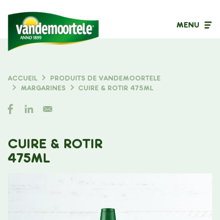
MENU
Type de contenu
ACCUEIL
PRODUITS DE VANDEMOORTELE
FIL
MARGARINES
CUIRE & ROTIR 475ML
Filtrer sur
D'ARIANE
CUIRE & ROTIR
475ML