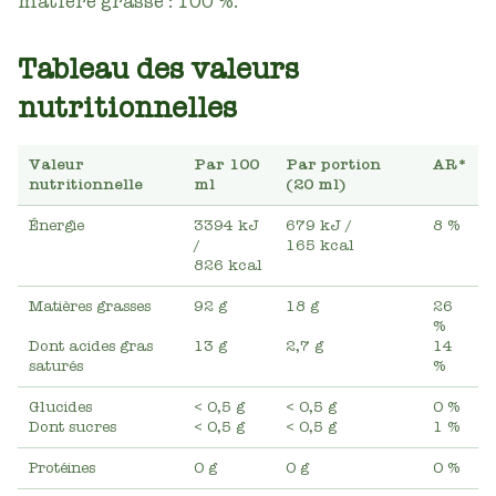
matière grasse : 100 %.
Tableau des valeurs
nutritionnelles
Valeur
Par 100
Par portion
AR*
nutritionnelle
ml
(20 ml)
Énergie
3394 kJ
679 kJ
/
8 %
/
165 kcal
826 kcal
Matières grasses
92 g
18 g
26
%
Dont acides gras
13 g
2,7 g
14
saturés
%
Glucides
< 0,5 g
< 0,5 g
0 %
Dont sucres
< 0,5 g
< 0,5 g
1 %
Protéines
0 g
0 g
0 %