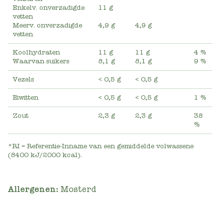
Enkelv. onverzadigde
11 g
vetten
Meerv. onverzadigde
4,9 g
4,9 g
vetten
Koolhydraten
11 g
11 g
4 %
Waarvan suikers
8,1 g
8,1 g
9 %
Vezels
< 0,5 g
< 0,5 g
Eiwitten
< 0,5 g
< 0,5 g
1 %
Zout
2,3 g
2,3 g
38
%
*RI = Referentie-Inname van een gemiddelde volwassene
(8400 kJ/2000 kcal).
Allergenen:
Mosterd