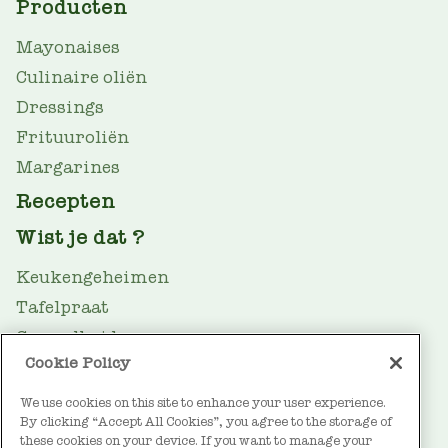
MAIN
Producten
NAV
Mayonaises
Culinaire oliën
Dressings
Frituuroliën
Margarines
Recepten
Wist je dat ?
Keukengeheimen
Tafelpraat
Gezondheid
Cookie Policy
Oliegids
We use cookies on this site to enhance your user experience.
Duurzaamheid
By clicking “Accept All Cookies”, you agree to the storage of
FOOTER
Over Vandemoortele
these cookies on your device. If you want to manage your