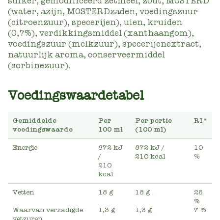
suiker, gemodificeerd zetmeel, zout, MOSTERD
(water, azijn, MOSTERDzaden, voedingszuur
(citroenzuur), specerijen), uien, kruiden
(0,7%), verdikkingsmiddel (xanthaangom),
voedingszuur (melkzuur), specerijenextract,
natuurlijk aroma, conserveermiddel
(sorbinezuur).
Voedingswaardetabel
Gemiddelde
Per
Per portie
RI*
voedingswaarde
100 ml
(100 ml)
Energie
872 kJ
872 kJ
/
10
/
210 kcal
%
210
kcal
Vetten
18 g
18 g
26
%
Waarvan verzadigde
1,3 g
1,3 g
7 %
vetzuren