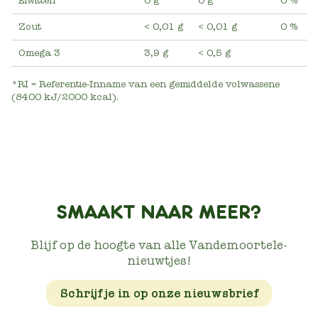
Eiwitten
0 g
0 g
0 %
Zout
< 0,01 g
< 0,01 g
0 %
Omega 3
3,9 g
< 0,5 g
*RI = Referentie-Inname van een gemiddelde volwassene
(8400 kJ/2000 kcal).
SMAAKT NAAR MEER?
Blijf op de hoogte van alle Vandemoortele-
nieuwtjes!
Schrijf je in op onze nieuwsbrief