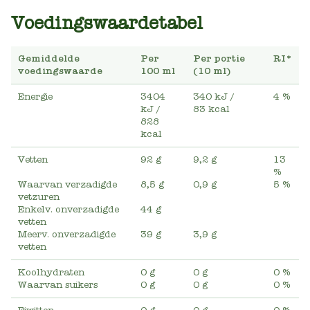
Voedingswaardetabel
Gemiddelde
Per
Per portie
RI*
voedingswaarde
100 ml
(10 ml)
Energie
3404
340 kJ
/
4 %
kJ
/
83 kcal
828
kcal
Vetten
92 g
9,2 g
13
%
Waarvan verzadigde
8,5 g
0,9 g
5 %
vetzuren
Enkelv. onverzadigde
44 g
vetten
Meerv. onverzadigde
39 g
3,9 g
vetten
Koolhydraten
0 g
0 g
0 %
Waarvan suikers
0 g
0 g
0 %