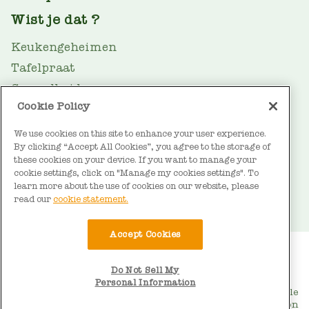
Wist je dat ?
Keukengeheimen
Tafelpraat
Gezondheid
Cookie Policy
Oliegids
We use cookies on this site to enhance your user experience.
Duurzaamheid
By clicking “Accept All Cookies”, you agree to the storage of
FOOTER
Over Vandemoortele
these cookies on your device. If you want to manage your
cookie settings, click on "Manage my cookies settings". To
Contact
learn more about the use of cookies on our website, please
read our
cookie statement.
Accept Cookies
BOTTOM
Gebruiksvoorwaarden
Cookieverklaring
Do Not Sell My
Privacyverklaring
MENU
Personal Information
© Vandemoortele
Do Not Sell My Personal Information