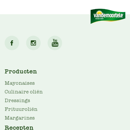
MAIN
Producten
NAV
Mayonaises
Culinaire oliën
Dressings
Frituuroliën
Margarines
Recepten