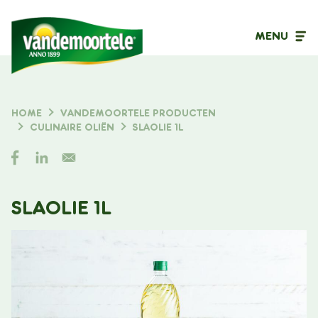
MENU
Inhoudstype
HOME
VANDEMOORTELE PRODUCTEN
KRUIMELPAD
CULINAIRE OLIËN
SLAOLIE 1L
Filter op
SLAOLIE 1L