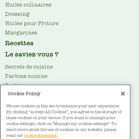
Huiles culinaires
Dressing
Huiles pour Friture
Margarines
Recettes
Le saviez-vous ?
Secrets de cuisine
Parlons cuisine
Santé
Cookie Policy
Le guide des huiles
Durabilité
We use cookies on this site to enhance your user experience.
By clicking “Accept All Cookies”, you agree to the storage of
FOOTER
À propos de Vandemoortele
these cookies on your device. If you want to manage your
cookie settings, click on "Manage my cookies settings". To
Contact
learn more about the use of cookies on our website, please
read our
cookie statement.