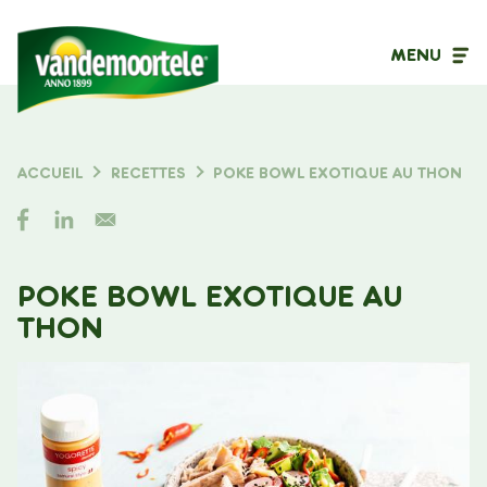
MENU
Type de contenu
ACCUEIL
RECETTES
POKE BOWL EXOTIQUE AU THON
FIL
Filtrer sur
D'ARIANE
POKE BOWL EXOTIQUE AU
THON