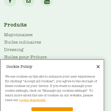
MAIN
Produits
NAV
Mayonnaises
Huiles culinaires
Dressing
Huiles pour Friture
Margarines
Cookie Policy
Recettes
We use cookies on this site to enhance your user experience.
Le saviez-vous ?
By clicking “Accept All Cookies”, you agree to the storage of
these cookies on your device. If you want to manage your
cookie settings, click on "Manage my cookies settings". To
Secrets de cuisine
learn more about the use of cookies on our website, please
Parlons cuisine
read our
cookie statement.
Santé