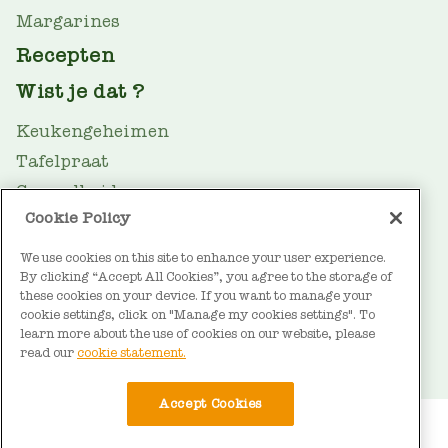
Margarines
Recepten
Wist je dat ?
Keukengeheimen
Tafelpraat
Gezondheid
Cookie Policy
Oliegids
Duurzaamheid
We use cookies on this site to enhance your user experience.
By clicking “Accept All Cookies”, you agree to the storage of
FOOTER
Over Vandemoortele
these cookies on your device. If you want to manage your
cookie settings, click on "Manage my cookies settings". To
Contact
learn more about the use of cookies on our website, please
read our
cookie statement.
Accept Cookies
BOTTOM
Gebruiksvoorwaarden
Cookieverklaring